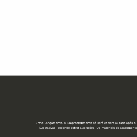
Breve Lançamento. O Empreendimento só será comercializado após o re
ilustrativas, podendo sofrer alterações. Os materiais de acabamen