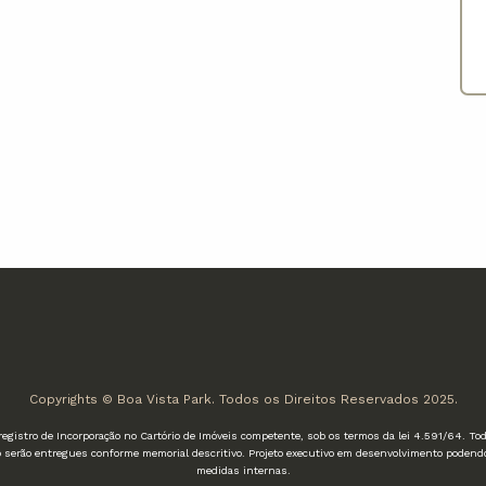
Copyrights © Boa Vista Park. Todos os Direitos Reservados 2025.
gistro de Incorporação no Cartório de Imóveis competente, sob os termos da lei 4.591/64. T
to serão entregues conforme memorial descritivo. Projeto executivo em desenvolvimento podendo
medidas internas.