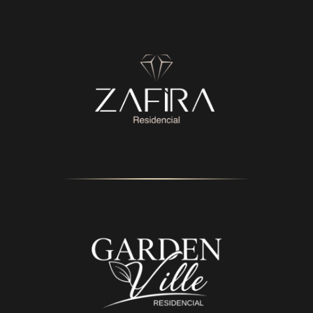
jcrincorporadora.com.br