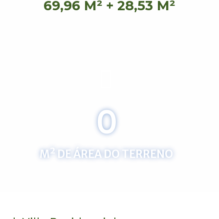
69,96 M²
+
28,53 M²
0
M² DE ÁREA DO TERRENO