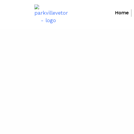
jcrincorporadora.com.br
Home