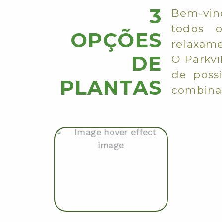
3
Bem-vind
todos o
OPÇÕES
relaxame
DE
O Parkvi
de possi
PLANTAS
combinam